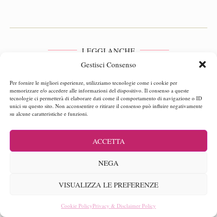
LEGGI ANCHE
Gestisci Consenso
Per fornire le migliori esperienze, utilizziamo tecnologie come i cookie per
memorizzare e/o accedere alle informazioni del dispositivo. Il consenso a queste
tecnologie ci permetterà di elaborare dati come il comportamento di navigazione o ID
unici su questo sito. Non acconsentire o ritirare il consenso può influire negativamente
su alcune caratteristiche e funzioni.
ACCETTA
NEGA
VISUALIZZA LE PREFERENZE
Cookie Policy
Privacy & Disclaimer Policy
EDERE NEL BORGO PIÙ
COSTA DEI SA