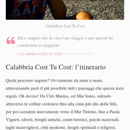
Calabbria Cost Tu Cost
Dico sempre che la vita è un viaggio e per questo ho
cominciato a viaggiare
CALABBRIA COST TU COST
Calabbria Cost Tu Cost: l’itinerario
Quale percorso seguire? Ovviamente da mare a mare,
attraversando però il più possibile tutti i paesaggi che questa terra
regala. Ok deciso! Da Cirò Marina, sul Mar Ionio, salendo
attraverso le colline crotonesi fino alla cima più alta della Sila,
per poi scendere nuovamente verso il Mar Tirreno, fino a Paola.
Vigneti, uliveti, borghi antichi, centri turistici, parchi nazionali,
laghi meravigliosi, città moderne, luoghi spirituali e religiosi.