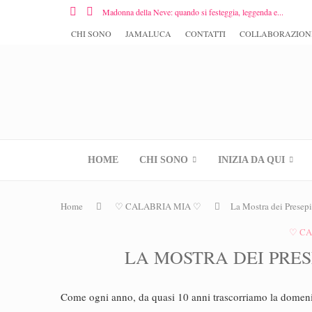
Madonna della Neve: quando si festeggia, leggenda e...
CHI SONO
JAMALUCA
CONTATTI
COLLABORAZION
HOME
CHI SONO
INIZIA DA QUI
Home
♡ CALABRIA MIA ♡
La Mostra dei Presep
♡ CA
LA MOSTRA DEI PRE
Come ogni anno, da quasi 10 anni trascorriamo la domeni