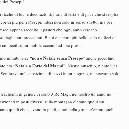
ra dei Presepi?
ricche di luci e decorazioni, l’aria di festa e di pace che si respira,
or di più per i Presepi, intesi non solo in senso stretto, ma per
fresco appena raccolto, i pastori che ogni anno cercano
so dagli anni precedenti. E poi è ancora più bello se lo realizzi da
o collocati su un mobile accanto ad una presa.
non è Natale senza Presepe
timo minuto, e se “
” anche piccolino
Natale a Forte dei Marmi
ato era “
”. Niente muschio, niente luci.
ra. Sembrava un’esposizione di pezzi in un negozio, mancavano solo
agli schemi: in genere ci sono 3 Re Magi, nel nostro un anno ne
izionati in posti diversi, sulla montagna c’erano quelli sui
o quelli che stavano in piedi, e poi nella grotta c’erano quelli