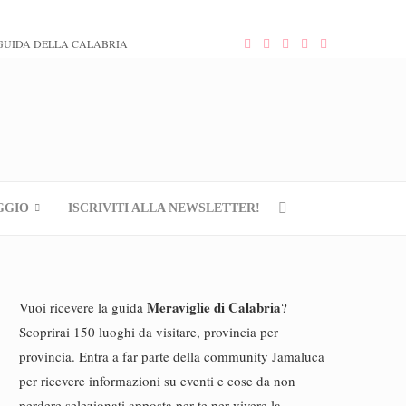
GUIDA DELLA CALABRIA
GGIO
ISCRIVITI ALLA NEWSLETTER!
Meraviglie di Calabria
Vuoi ricevere la guida
?
Scoprirai 150 luoghi da visitare, provincia per
provincia. Entra a far parte della community Jamaluca
per ricevere informazioni su eventi e cose da non
perdere selezionati apposta per te per vivere la