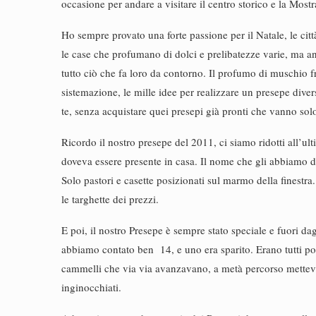
occasione per andare a visitare il centro storico e la Most
Ho sempre provato una forte passione per il Natale, le città 
le case che profumano di dolci e prelibatezze varie, ma anc
tutto ciò che fa loro da contorno. Il profumo di muschio 
sistemazione, le mille idee per realizzare un presepe diver
te, senza acquistare quei presepi già pronti che vanno sol
Ricordo il nostro presepe del 2011, ci siamo ridotti all’ul
doveva essere presente in casa. Il nome che gli abbiamo d
Solo pastori e casette posizionati sul marmo della finest
le targhette dei prezzi.
E poi, il nostro Presepe è sempre stato speciale e fuori d
abbiamo contato ben 14, e uno era sparito. Erano tutti pos
cammelli che via via avanzavano, a metà percorso mettevam
inginocchiati.