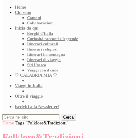
Home
Chi sono
Contatti
Collaborazioni
Inizia da qui
Borghi d’Italia
Curiosità racconti e leggende
Itinerari culturali
Itinerari religiosi
Itinerari in montagna
Itinerari di viaggio
Siti Unesco
Viaggi con il cane
♡ CALABRIA MIA ♡
Viaggi in Italia
Oltre il viaggio
Iscriviti alla Newsletter!
Cerca
Home
Tags
"Folklore&Tradizioni"
Folklore&Tradizioni