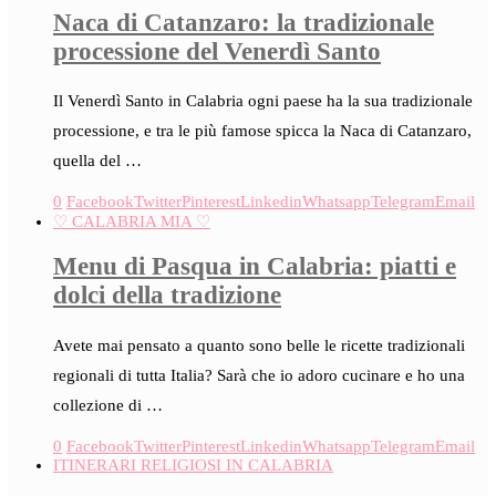
Naca di Catanzaro: la tradizionale
processione del Venerdì Santo
Il Venerdì Santo in Calabria ogni paese ha la sua tradizionale
processione, e tra le più famose spicca la Naca di Catanzaro,
quella del …
0
Facebook
Twitter
Pinterest
Linkedin
Whatsapp
Telegram
Email
♡ CALABRIA MIA ♡
Menu di Pasqua in Calabria: piatti e
dolci della tradizione
Avete mai pensato a quanto sono belle le ricette tradizionali
regionali di tutta Italia? Sarà che io adoro cucinare e ho una
collezione di …
0
Facebook
Twitter
Pinterest
Linkedin
Whatsapp
Telegram
Email
ITINERARI RELIGIOSI IN CALABRIA