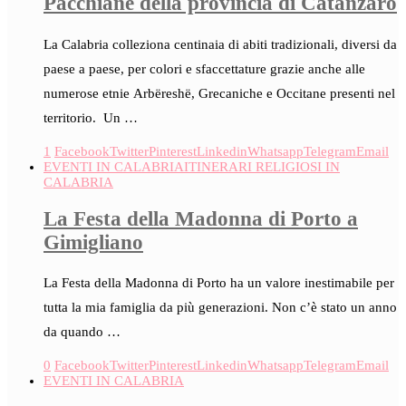
Pacchiane della provincia di Catanzaro
La Calabria colleziona centinaia di abiti tradizionali, diversi da
paese a paese, per colori e sfaccettature grazie anche alle
numerose etnie Arbëreshë, Grecaniche e Occitane presenti nel
territorio. Un …
1
Facebook
Twitter
Pinterest
Linkedin
Whatsapp
Telegram
Email
EVENTI IN CALABRIA
ITINERARI RELIGIOSI IN
CALABRIA
La Festa della Madonna di Porto a
Gimigliano
La Festa della Madonna di Porto ha un valore inestimabile per
tutta la mia famiglia da più generazioni. Non c’è stato un anno
da quando …
0
Facebook
Twitter
Pinterest
Linkedin
Whatsapp
Telegram
Email
EVENTI IN CALABRIA