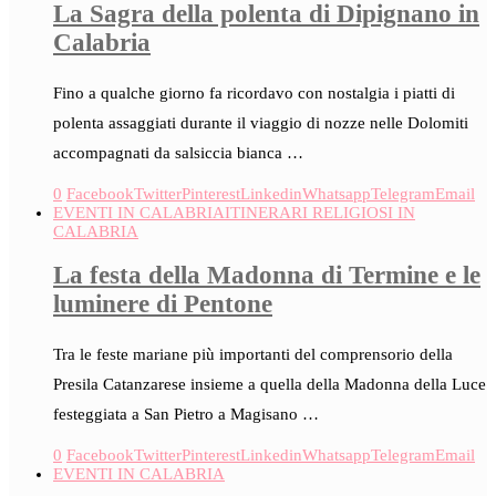
La Sagra della polenta di Dipignano in
Calabria
Fino a qualche giorno fa ricordavo con nostalgia i piatti di
polenta assaggiati durante il viaggio di nozze nelle Dolomiti
accompagnati da salsiccia bianca …
0
Facebook
Twitter
Pinterest
Linkedin
Whatsapp
Telegram
Email
EVENTI IN CALABRIA
ITINERARI RELIGIOSI IN
CALABRIA
La festa della Madonna di Termine e le
luminere di Pentone
Tra le feste mariane più importanti del comprensorio della
Presila Catanzarese insieme a quella della Madonna della Luce
festeggiata a San Pietro a Magisano …
0
Facebook
Twitter
Pinterest
Linkedin
Whatsapp
Telegram
Email
EVENTI IN CALABRIA