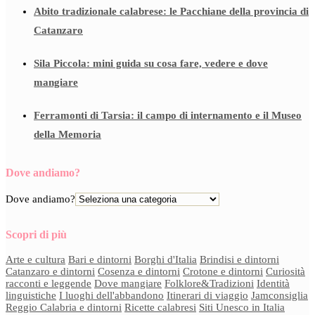
Abito tradizionale calabrese: le Pacchiane della provincia di
Catanzaro
Sila Piccola: mini guida su cosa fare, vedere e dove
mangiare
Ferramonti di Tarsia: il campo di internamento e il Museo
della Memoria
Dove andiamo?
Dove andiamo?
Scopri di più
Arte e cultura
Bari e dintorni
Borghi d'Italia
Brindisi e dintorni
Catanzaro e dintorni
Cosenza e dintorni
Crotone e dintorni
Curiosità
racconti e leggende
Dove mangiare
Folklore&Tradizioni
Identità
linguistiche
I luoghi dell'abbandono
Itinerari di viaggio
Jamconsiglia
Reggio Calabria e dintorni
Ricette calabresi
Siti Unesco in Italia