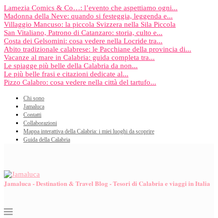
Lamezia Comics & Co…: l’evento che aspettiamo ogni...
Madonna della Neve: quando si festeggia, leggenda e...
Villaggio Mancuso: la piccola Svizzera nella Sila Piccola
San Vitaliano, Patrono di Catanzaro: storia, culto e...
Costa dei Gelsomini: cosa vedere nella Locride tra...
Abito tradizionale calabrese: le Pacchiane della provincia di...
Vacanze al mare in Calabria: guida completa tra...
Le spiagge più belle della Calabria da non...
Le più belle frasi e citazioni dedicate al...
Pizzo Calabro: cosa vedere nella città del tartufo...
Chi sono
Jamaluca
Contatti
Collaborazioni
Mappa interattiva della Calabria: i miei luoghi da scoprire
Guida della Calabria
Jamaluca - Destination & Travel Blog - Tesori di Calabria e viaggi in Italia