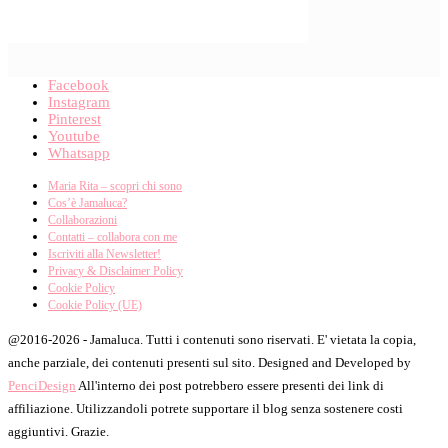
Facebook
Instagram
Pinterest
Youtube
Whatsapp
Maria Rita – scopri chi sono
Cos’è Jamaluca?
Collaborazioni
Contatti – collabora con me
Iscriviti alla Newsletter!
Privacy & Disclaimer Policy
Cookie Policy
Cookie Policy (UE)
@2016-2026 - Jamaluca. Tutti i contenuti sono riservati. E' vietata la copia,
anche parziale, dei contenuti presenti sul sito. Designed and Developed by
PenciDesign
All'interno dei post potrebbero essere presenti dei link di
affiliazione. Utilizzandoli potrete supportare il blog senza sostenere costi
aggiuntivi. Grazie.