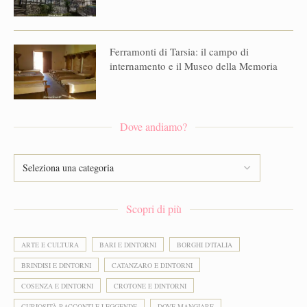
Ferramonti di Tarsia: il campo di
internamento e il Museo della Memoria
Dove andiamo?
Scopri di più
ARTE E CULTURA
BARI E DINTORNI
BORGHI D'ITALIA
BRINDISI E DINTORNI
CATANZARO E DINTORNI
COSENZA E DINTORNI
CROTONE E DINTORNI
CURIOSITÀ RACCONTI E LEGGENDE
DOVE MANGIARE