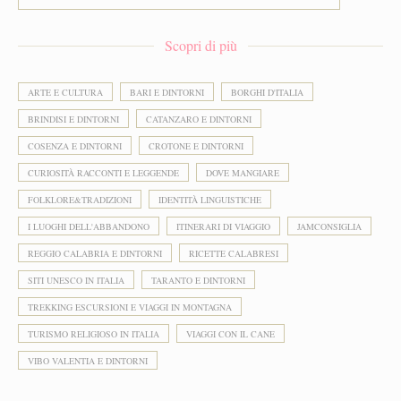
Scopri di più
ARTE E CULTURA
BARI E DINTORNI
BORGHI D'ITALIA
BRINDISI E DINTORNI
CATANZARO E DINTORNI
COSENZA E DINTORNI
CROTONE E DINTORNI
CURIOSITÀ RACCONTI E LEGGENDE
DOVE MANGIARE
FOLKLORE&TRADIZIONI
IDENTITÀ LINGUISTICHE
I LUOGHI DELL'ABBANDONO
ITINERARI DI VIAGGIO
JAMCONSIGLIA
REGGIO CALABRIA E DINTORNI
RICETTE CALABRESI
SITI UNESCO IN ITALIA
TARANTO E DINTORNI
TREKKING ESCURSIONI E VIAGGI IN MONTAGNA
TURISMO RELIGIOSO IN ITALIA
VIAGGI CON IL CANE
VIBO VALENTIA E DINTORNI