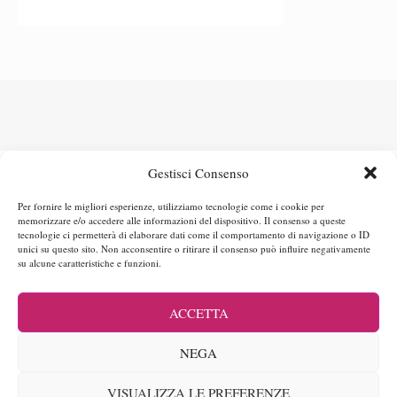
Gestisci Consenso
Per fornire le migliori esperienze, utilizziamo tecnologie come i cookie per
memorizzare e/o accedere alle informazioni del dispositivo. Il consenso a queste
tecnologie ci permetterà di elaborare dati come il comportamento di navigazione o ID
unici su questo sito. Non acconsentire o ritirare il consenso può influire negativamente
Maria Rita – scopri chi sono
Cos’è Jamaluca?
Collaborazioni
su alcune caratteristiche e funzioni.
Contatti – collabora con me
Iscriviti alla Newsletter!
Privacy & Disclaimer Policy
Cookie Policy
Cookie Policy (UE)
ACCETTA
@2016-2026 - Jamaluca. Tutti i contenuti sono riservati. E' vietata la
copia, anche parziale, dei contenuti presenti sul sito. Designed and
NEGA
Developed by
PenciDesign
All'interno dei post potrebbero essere presenti
dei link di affiliazione. Utilizzandoli potrete supportare il blog senza
sostenere costi aggiuntivi. Grazie.
VISUALIZZA LE PREFERENZE