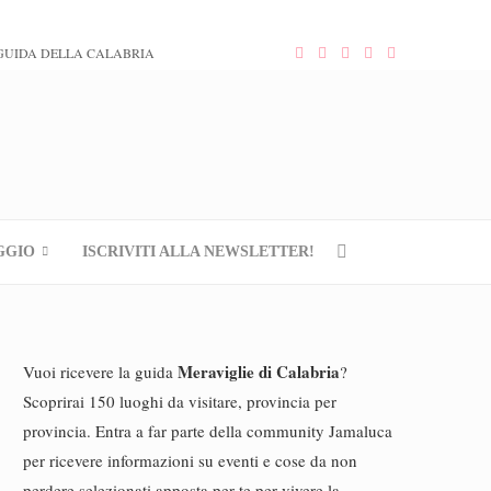
GUIDA DELLA CALABRIA
GGIO
ISCRIVITI ALLA NEWSLETTER!
Meraviglie di Calabria
Vuoi ricevere la guida
?
Scoprirai 150 luoghi da visitare, provincia per
provincia. Entra a far parte della community Jamaluca
per ricevere informazioni su eventi e cose da non
perdere selezionati apposta per te per vivere la