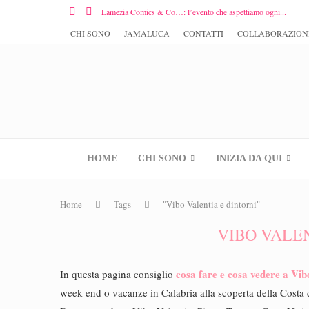
Lamezia Comics & Co…: l’evento che aspettiamo ogni...
CHI SONO
JAMALUCA
CONTATTI
COLLABORAZION
HOME
CHI SONO
INIZIA DA QUI
Home
Tags
"Vibo Valentia e dintorni"
VIBO VALE
cosa fare e cosa vedere a Vib
In questa pagina consiglio
week end o vacanze in Calabria alla scoperta della Costa d