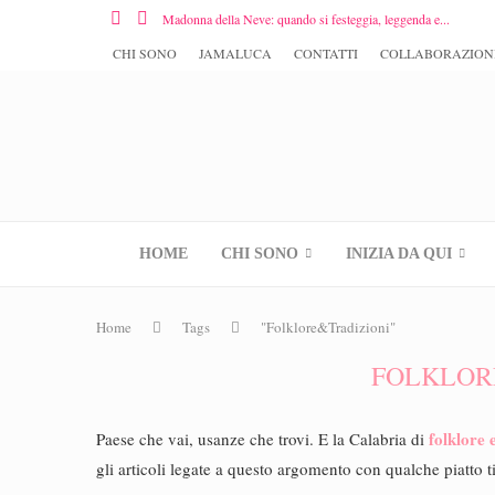
Madonna della Neve: quando si festeggia, leggenda e...
CHI SONO
JAMALUCA
CONTATTI
COLLABORAZION
HOME
CHI SONO
INIZIA DA QUI
Home
Tags
"Folklore&Tradizioni"
FOLKLOR
folklore 
Paese che vai, usanze che trovi. E la Calabria di
gli articoli legate a questo argomento con qualche piatto t