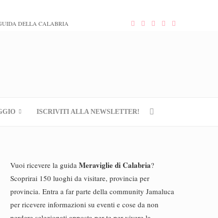
GUIDA DELLA CALABRIA
GGIO
ISCRIVITI ALLA NEWSLETTER!
Meraviglie di Calabria
Vuoi ricevere la guida
?
Scoprirai 150 luoghi da visitare, provincia per
provincia. Entra a far parte della community Jamaluca
per ricevere informazioni su eventi e cose da non
perdere selezionati apposta per te per vivere la