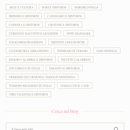
ARTE E CULTURA
BARI E DINTORNI
BORGHI D'ITALIA
BRINDISI E DINTORNI
CATANZARO E DINTORNI
COSENZA E DINTORNI
CROTONE E DINTORNI
CURIOSITÀ RACCONTI E LEGGENDE
DOVE MANGIARE
FOLKLORE&TRADIZIONI
IDENTITÀ LINGUISTICHE
I LUOGHI DELL'ABBANDONO
ITINERARI DI VIAGGIO
JAMCONSIGLIA
REGGIO CALABRIA E DINTORNI
RICETTE CALABRESI
SITI UNESCO IN ITALIA
TARANTO E DINTORNI
TREKKING ESCURSIONI E VIAGGI IN MONTAGNA
TURISMO RELIGIOSO IN ITALIA
VIAGGI CON IL CANE
VIBO VALENTIA E DINTORNI
Cerca nel blog