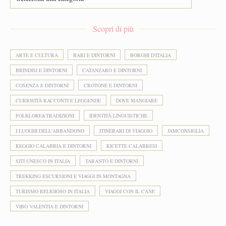
Scopri di più
ARTE E CULTURA
BARI E DINTORNI
BORGHI D'ITALIA
BRINDISI E DINTORNI
CATANZARO E DINTORNI
COSENZA E DINTORNI
CROTONE E DINTORNI
CURIOSITÀ RACCONTI E LEGGENDE
DOVE MANGIARE
FOLKLORE&TRADIZIONI
IDENTITÀ LINGUISTICHE
I LUOGHI DELL'ABBANDONO
ITINERARI DI VIAGGIO
JAMCONSIGLIA
REGGIO CALABRIA E DINTORNI
RICETTE CALABRESI
SITI UNESCO IN ITALIA
TARANTO E DINTORNI
TREKKING ESCURSIONI E VIAGGI IN MONTAGNA
TURISMO RELIGIOSO IN ITALIA
VIAGGI CON IL CANE
VIBO VALENTIA E DINTORNI