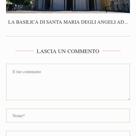
LA BASILICA DI SANTA MARIA DEGLI ANGELI AD...
LASCIA UN COMMENTO