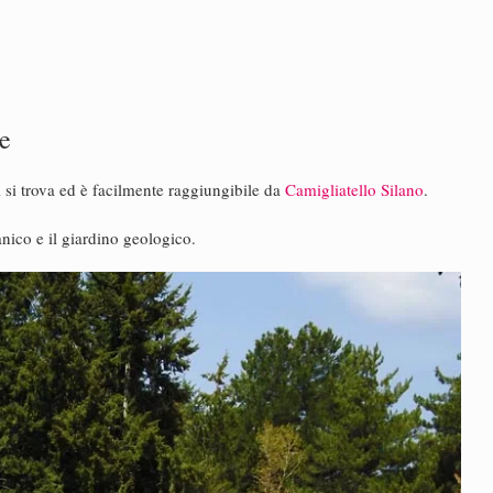
e
i si trova ed è facilmente raggiungibile da
Camigliatello Silano
.
anico e il giardino geologico.