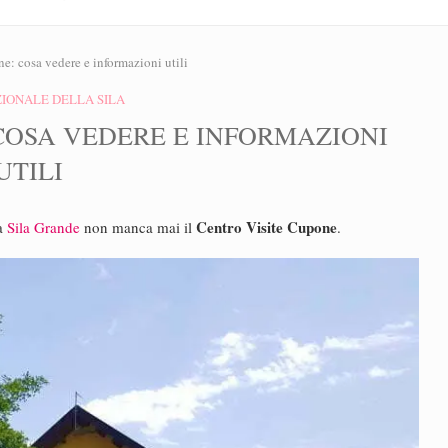
e: cosa vedere e informazioni utili
IONALE DELLA SILA
COSA VEDERE E INFORMAZIONI
UTILI
Centro Visite Cupone
la
Sila Grande
non manca mai il
.