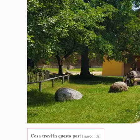
Cosa trovi in questo post
[
nascondi
]