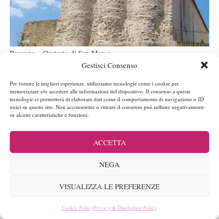
Rossano – Oratorio di San Marco
Gestisci Consenso
Giorno 4 – Parco Nazionale del Pollino
Per fornire le migliori esperienze, utilizziamo tecnologie come i cookie per
memorizzare e/o accedere alle informazioni del dispositivo. Il consenso a queste
Parco Nazionale del Pollino
Il quarto giorno è dedicato al
.
tecnologie ci permetterà di elaborare dati come il comportamento di navigazione o ID
unici su questo sito. Non acconsentire o ritirare il consenso può influire negativamente
su alcune caratteristiche e funzioni.
La prima tappa è il
Santuario di Santa Maria delle Armi
a
Cerchiara di Calabria. Prima di lasciare il paese comprate il pane
ACCETTA
di Cerchiara.
NEGA
Raggiungete
Civita
per ammirare le Case Kodra e i comignoli,
fate una passeggiata fino al belvedere per godervi il panorama
VISUALIZZA LE PREFERENZE
che giunge fino al mare e, se volete, arrivate fino al Ponte del
Diavolo.
Cookie Policy
Privacy & Disclaimer Policy