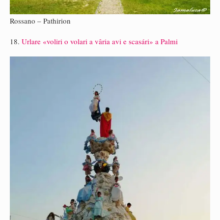
Rossano – Pathirion
18.
Urlare «voliri o volari a vâria avi e scasári» a Palmi