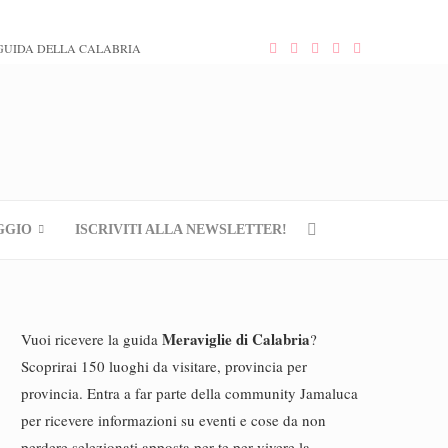
GUIDA DELLA CALABRIA
GGIO
ISCRIVITI ALLA NEWSLETTER!
Meraviglie di Calabria
Vuoi ricevere la guida
?
Scoprirai 150 luoghi da visitare, provincia per
provincia. Entra a far parte della community Jamaluca
per ricevere informazioni su eventi e cose da non
perdere selezionati apposta per te per vivere la