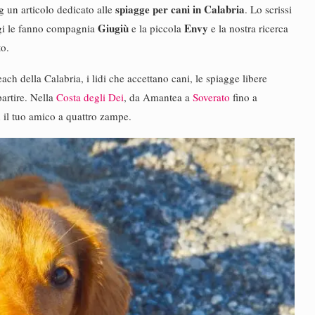
spiagge per cani in Calabria
 un articolo dedicato alle
. Lo scrissi
Giugiù
Envy
ggi le fanno compagnia
e la piccola
e la nostra ricerca
to.
ach della Calabria, i lidi che accettano cani, le spiagge libere
partire. Nella
Costa degli Dei
, da Amantea a
Soverato
fino a
n il tuo amico a quattro zampe.