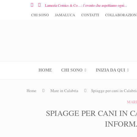
Lamezia Comics & Co…: l’evento che aspettiamo ogni...
CHI SONO
JAMALUCA
CONTATTI
COLLABORAZION
HOME
CHI SONO
INIZIA DA QUI
Home
Mare in Calabria
Spiagge per cani in Calabri
MARE
SPIAGGE PER CANI IN 
INFORMA