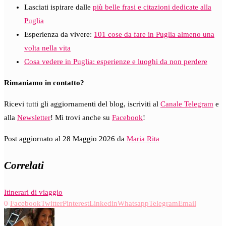
Lasciati ispirare dalle
più belle frasi e citazioni dedicate alla
Puglia
Esperienza da vivere:
101 cose da fare in Puglia almeno una
volta nella vita
Cosa vedere in Puglia: esperienze e luoghi da non perdere
Rimaniamo in contatto?
Ricevi tutti gli aggiornamenti del blog, iscriviti al
Canale Telegram
e
alla
Newsletter
! Mi trovi anche su
Facebook
!
Post aggiornato al 28 Maggio 2026 da
Maria Rita
Correlati
Itinerari di viaggio
0
Facebook
Twitter
Pinterest
Linkedin
Whatsapp
Telegram
Email