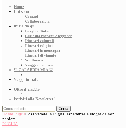
Home
Chi sono
Contatti
Collaborazioni
Inizia da qui
Borghi d’Italia
Curiosità racconti e leggende
Itinerari culturali
Itinerari religiosi
Itinerari in montagna
Itinerari di viaggio
Siti Unesco
Viaggi con il cane
♡ CALABRIA MIA ♡
Viaggi in Italia
Oltre il viaggio
Iscriviti alla Newsletter!
Cerca
Home
Puglia
Cosa vedere in Puglia: esperienze e luoghi da non
perdere
PUGLIA