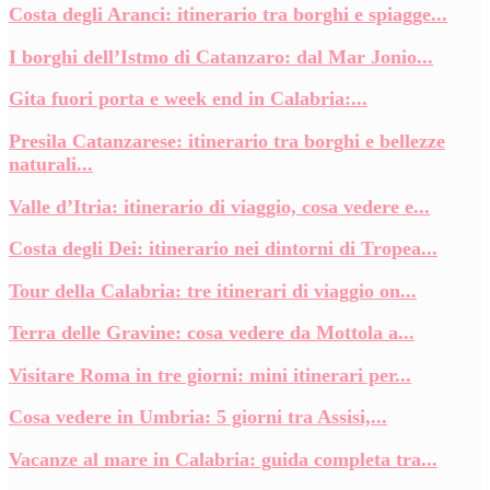
Costa degli Aranci: itinerario tra borghi e spiagge...
I borghi dell’Istmo di Catanzaro: dal Mar Jonio...
Gita fuori porta e week end in Calabria:...
Presila Catanzarese: itinerario tra borghi e bellezze
naturali...
Valle d’Itria: itinerario di viaggio, cosa vedere e...
Costa degli Dei: itinerario nei dintorni di Tropea...
Tour della Calabria: tre itinerari di viaggio on...
Terra delle Gravine: cosa vedere da Mottola a...
Visitare Roma in tre giorni: mini itinerari per...
Cosa vedere in Umbria: 5 giorni tra Assisi,...
Vacanze al mare in Calabria: guida completa tra...