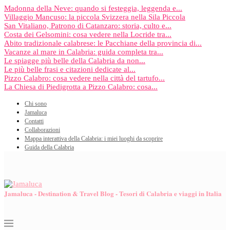
Madonna della Neve: quando si festeggia, leggenda e...
Villaggio Mancuso: la piccola Svizzera nella Sila Piccola
San Vitaliano, Patrono di Catanzaro: storia, culto e...
Costa dei Gelsomini: cosa vedere nella Locride tra...
Abito tradizionale calabrese: le Pacchiane della provincia di...
Vacanze al mare in Calabria: guida completa tra...
Le spiagge più belle della Calabria da non...
Le più belle frasi e citazioni dedicate al...
Pizzo Calabro: cosa vedere nella città del tartufo...
La Chiesa di Piedigrotta a Pizzo Calabro: cosa...
Chi sono
Jamaluca
Contatti
Collaborazioni
Mappa interattiva della Calabria: i miei luoghi da scoprire
Guida della Calabria
Jamaluca - Destination & Travel Blog - Tesori di Calabria e viaggi in Italia