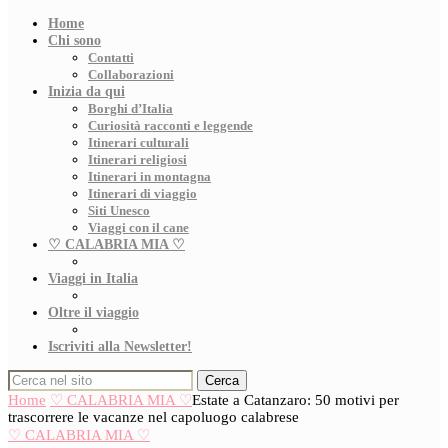
Home
Chi sono
Contatti
Collaborazioni
Inizia da qui
Borghi d’Italia
Curiosità racconti e leggende
Itinerari culturali
Itinerari religiosi
Itinerari in montagna
Itinerari di viaggio
Siti Unesco
Viaggi con il cane
♡ CALABRIA MIA ♡
Viaggi in Italia
Oltre il viaggio
Iscriviti alla Newsletter!
Cerca
Home
♡ CALABRIA MIA ♡
Estate a Catanzaro: 50 motivi per
trascorrere le vacanze nel capoluogo calabrese
♡ CALABRIA MIA ♡