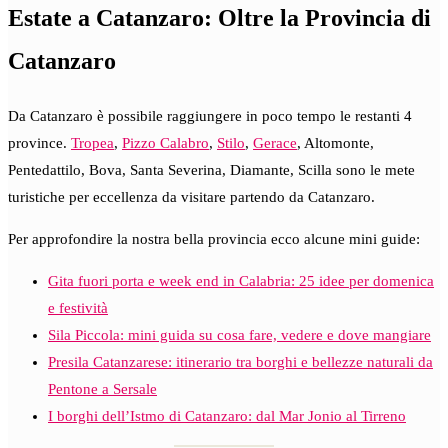
Estate a Catanzaro: Oltre la Provincia di
Catanzaro
Da Catanzaro è possibile raggiungere in poco tempo le restanti 4
province.
Tropea
,
Pizzo Calabro
,
Stilo
,
Gerace
, Altomonte,
Pentedattilo, Bova, Santa Severina, Diamante, Scilla sono le mete
turistiche per eccellenza da visitare partendo da Catanzaro.
Per approfondire la nostra bella provincia ecco alcune mini guide:
Gita fuori porta e week end in Calabria: 25 idee per domenica
e festività
Sila Piccola: mini guida su cosa fare, vedere e dove mangiare
Presila Catanzarese: itinerario tra borghi e bellezze naturali da
Pentone a Sersale
I borghi dell’Istmo di Catanzaro: dal Mar Jonio al Tirreno