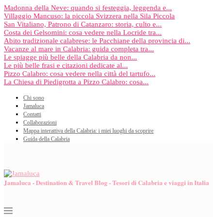
Madonna della Neve: quando si festeggia, leggenda e...
Villaggio Mancuso: la piccola Svizzera nella Sila Piccola
San Vitaliano, Patrono di Catanzaro: storia, culto e...
Costa dei Gelsomini: cosa vedere nella Locride tra...
Abito tradizionale calabrese: le Pacchiane della provincia di...
Vacanze al mare in Calabria: guida completa tra...
Le spiagge più belle della Calabria da non...
Le più belle frasi e citazioni dedicate al...
Pizzo Calabro: cosa vedere nella città del tartufo...
La Chiesa di Piedigrotta a Pizzo Calabro: cosa...
Chi sono
Jamaluca
Contatti
Collaborazioni
Mappa interattiva della Calabria: i miei luoghi da scoprire
Guida della Calabria
Jamaluca - Destination & Travel Blog - Tesori di Calabria e viaggi in Italia