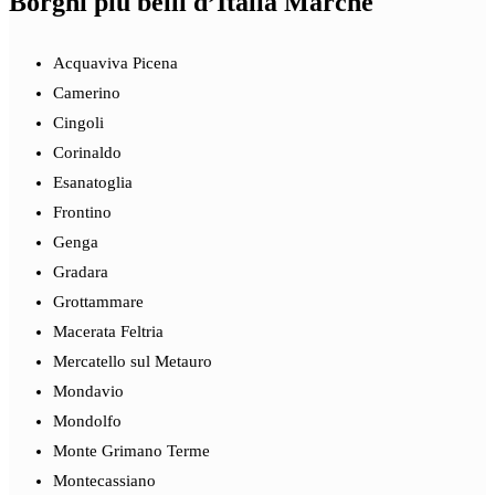
Borghi più belli d’Italia Marche
Acquaviva Picena
Camerino
Cingoli
Corinaldo
Esanatoglia
Frontino
Genga
Gradara
Grottammare
Macerata Feltria
Mercatello sul Metauro
Mondavio
Mondolfo
Monte Grimano Terme
Montecassiano