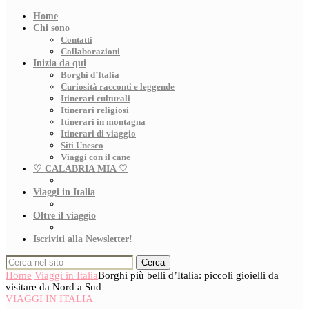
Home
Chi sono
Contatti
Collaborazioni
Inizia da qui
Borghi d’Italia
Curiosità racconti e leggende
Itinerari culturali
Itinerari religiosi
Itinerari in montagna
Itinerari di viaggio
Siti Unesco
Viaggi con il cane
♡ CALABRIA MIA ♡
Viaggi in Italia
Oltre il viaggio
Iscriviti alla Newsletter!
Cerca
Home
Viaggi in Italia
Borghi più belli d’Italia: piccoli gioielli da
visitare da Nord a Sud
VIAGGI IN ITALIA