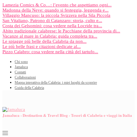
Lamezia Comics & Co…: l’evento che aspettiamo ogni...
Madonna della Neve: quando si festeggia, leggenda e...
Villaggio Mancuso: la piccola Svizzera nella Sila Piccola
San Vitaliano, Patrono di Catanzaro: storia, culto e...
Costa dei Gelsomini: cosa vedere nella Locride tra...
Abito tradizionale calabrese: le Pacchiane della provincia di...
Vacanze al mare in Calabria: guida completa tra...
Le spiagge più belle della Calabria da non...
Le più belle frasi e citazioni dedicate al...
Pizzo Calabro: cosa vedere nella città del tartufo...
Chi sono
Jamaluca
Contatti
Collaborazioni
Mappa interattiva della Calabria: i miei luoghi da scoprire
Guida della Calabria
Jamaluca - Destination & Travel Blog - Tesori di Calabria e viaggi in Italia