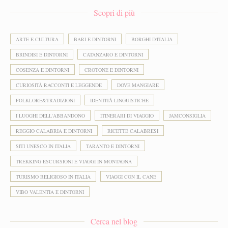
Scopri di più
ARTE E CULTURA
BARI E DINTORNI
BORGHI D'ITALIA
BRINDISI E DINTORNI
CATANZARO E DINTORNI
COSENZA E DINTORNI
CROTONE E DINTORNI
CURIOSITÀ RACCONTI E LEGGENDE
DOVE MANGIARE
FOLKLORE&TRADIZIONI
IDENTITÀ LINGUISTICHE
I LUOGHI DELL'ABBANDONO
ITINERARI DI VIAGGIO
JAMCONSIGLIA
REGGIO CALABRIA E DINTORNI
RICETTE CALABRESI
SITI UNESCO IN ITALIA
TARANTO E DINTORNI
TREKKING ESCURSIONI E VIAGGI IN MONTAGNA
TURISMO RELIGIOSO IN ITALIA
VIAGGI CON IL CANE
VIBO VALENTIA E DINTORNI
Cerca nel blog