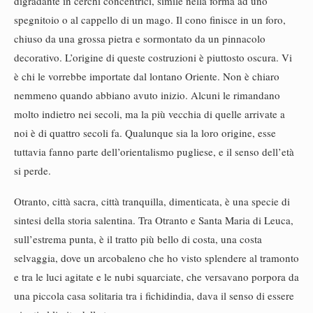
digradante in cerchi concentrici, simile nella forma ad uno
spegnitoio o al cappello di un mago. Il cono finisce in un foro,
chiuso da una grossa pietra e sormontato da un pinnacolo
decorativo. L’origine di queste costruzioni è piuttosto oscura. Vi
è chi le vorrebbe importate dal lontano Oriente. Non è chiaro
nemmeno quando abbiano avuto inizio. Alcuni le rimandano
molto indietro nei secoli, ma la più vecchia di quelle arrivate a
noi è di quattro secoli fa. Qualunque sia la loro origine, esse
tuttavia fanno parte dell’orientalismo pugliese, e il senso dell’età
si perde.
Otranto, città sacra, città tranquilla, dimenticata, è una specie di
sintesi della storia salentina. Tra Otranto e Santa Maria di Leuca,
sull’estrema punta, è il tratto più bello di costa, una costa
selvaggia, dove un arcobaleno che ho visto splendere al tramonto
e tra le luci agitate e le nubi squarciate, che versavano porpora da
una piccola casa solitaria tra i fichidindia, dava il senso di essere