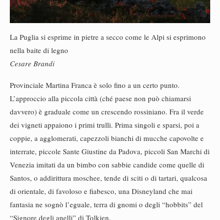
La Puglia si esprime in pietre a secco come le Alpi si esprimono
nella baite di legno
Cesare Brandi
Provinciale Martina Franca è solo fino a un certo punto.
L’approccio alla piccola città (ché paese non può chiamarsi
davvero) è graduale come un crescendo rossiniano. Fra il verde
dei vigneti appaiono i primi trulli. Prima singoli e sparsi, poi a
coppie, a agglomerati, capezzoli bianchi di mucche capovolte e
interrate, piccole Sante Giustine da Padova, piccoli San Marchi di
Venezia imitati da un bimbo con sabbie candide come quelle di
Santos, o addirittura moschee, tende di sciti o di tartari, qualcosa
di orientale, di favoloso e fiabesco, una Disneyland che mai
fantasia ne sognò l’eguale, terra di gnomi o degli “hobbits” del
“Signore degli anelli” di Tolkien.