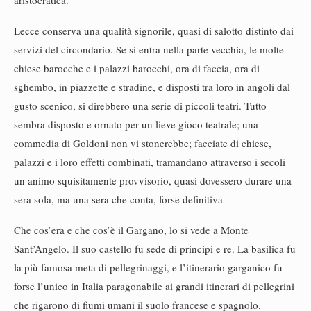
Lecce conserva una qualità signorile, quasi di salotto distinto dai
servizi del circondario. Se si entra nella parte vecchia, le molte
chiese barocche e i palazzi barocchi, ora di faccia, ora di
sghembo, in piazzette e stradine, e disposti tra loro in angoli dal
gusto scenico, si direbbero una serie di piccoli teatri. Tutto
sembra disposto e ornato per un lieve gioco teatrale; una
commedia di Goldoni non vi stonerebbe; facciate di chiese,
palazzi e i loro effetti combinati, tramandano attraverso i secoli
un animo squisitamente provvisorio, quasi dovessero durare una
sera sola, ma una sera che conta, forse definitiva
Che cos’era e che cos’è il Gargano, lo si vede a Monte
Sant’Angelo. Il suo castello fu sede di principi e re. La basilica fu
la più famosa meta di pellegrinaggi, e l’itinerario garganico fu
forse l’unico in Italia paragonabile ai grandi itinerari di pellegrini
che rigarono di fiumi umani il suolo francese e spagnolo.