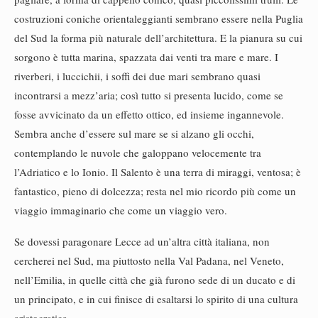
costruzioni coniche orientaleggianti sembrano essere nella Puglia
del Sud la forma più naturale dell’architettura. E la pianura su cui
sorgono è tutta marina, spazzata dai venti tra mare e mare. I
riverberi, i luccichii, i soffi dei due mari sembrano quasi
incontrarsi a mezz’aria; così tutto si presenta lucido, come se
fosse avvicinato da un effetto ottico, ed insieme ingannevole.
Sembra anche d’essere sul mare se si alzano gli occhi,
contemplando le nuvole che galoppano velocemente tra
l’Adriatico e lo Ionio. Il Salento è una terra di miraggi, ventosa; è
fantastico, pieno di dolcezza; resta nel mio ricordo più come un
viaggio immaginario che come un viaggio vero.
Se dovessi paragonare Lecce ad un’altra città italiana, non
cercherei nel Sud, ma piuttosto nella Val Padana, nel Veneto,
nell’Emilia, in quelle città che già furono sede di un ducato e di
un principato, e in cui finisce di esaltarsi lo spirito di una cultura
aristocratica.