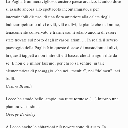
La Puglia è un meraviglioso, austero paese arcaico. L’unico dove
si assiste ancora allo spettacolo incontaminato, e per
interminabili distese, di una flora anteriore alla calata degli
indoeuropei: solo ulivi e viti, viti e ulivi, le piante che nel nome,
tenacemente conservato e trasmesso, rivelano ancora di essere
state trovate sul posto dagli invasori ariani … In realtà il severo
paesaggio della Puglia è in queste distese di mastodontici ulivi,
in questi tappeti a non finire di viti basse, che si tengon ritte da
sé. E non c’è minor fascino, per chi lo sa sentire, in tale
elementarietà di paesaggio, che nei “menhir”, nei “dolmen”, nei
trulli.
Cesare Brandi
Lecce ha strade belle, ampie, ma tutte tortuose (…) Intorno una
pianura vastissima.
George Berkeley
A Lecce anche le abitazioni più povere sono di gusto. In