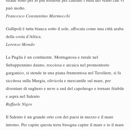
strade sono per lo più tortuose per cansare i buffi del vento che vi
può molto.
Francesco Constantino Marmocchi
Gallipoli è tutta bianca sotto il sole, affocata come una città araba
della costa d’Africa.
Lorenzo Mondo
La Puglia è un continente. Montagnosa e rurale nel
Subappennino dauno, rocciosa e arcaica nel promontorio
garganico, si stende in una piana frumentosa nel Tavoliere, si fa
siccitosa sulla Murgia, olivicola e mercantile sul mare, per
diventare di sughero e neve a sud del capoluogo e tornare friabile
e aspra nel Salento
Raffaele Nigro
Il Salento è un grande orto con dei paesi in mezzo e il mare
intorno. Per capire questa terra bisogna capire il mare e io il mare