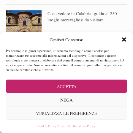
Cosa vedere in Calabria: guida ai 250
luoghi meravigliosi da visitare
Gestisci Consenso
Abito tradizionale calabrese: le Pacchiane
Per fornire le migliori esperienze, utilizziamo tecnologie come i cookie per
della provincia di Catanzaro
memorizzare e/o accedere alle informazioni del dispositivo. Il consenso a queste
tecnologie ci permetterà di elaborare dati come il comportamento di navigazione o ID
unici su questo sito. Non acconsentire o ritirare il consenso può influire negativamente
su alcune caratteristiche e funzioni.
Sila Piccola: mini guida su cosa fare,
ACCETTA
vedere e dove mangiare
NEGA
VISUALIZZA LE PREFERENZE
Ferramonti di Tarsia: il campo di
Cookie Policy
Privacy & Disclaimer Policy
internamento e il Museo della Memoria