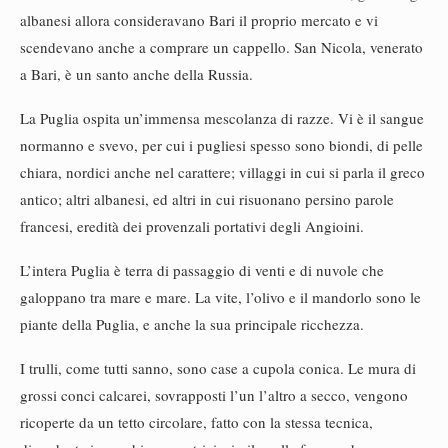
albanesi allora consideravano Bari il proprio mercato e vi
scendevano anche a comprare un cappello. San Nicola, venerato
a Bari, è un santo anche della Russia.
La Puglia ospita un’immensa mescolanza di razze. Vi è il sangue
normanno e svevo, per cui i pugliesi spesso sono biondi, di pelle
chiara, nordici anche nel carattere; villaggi in cui si parla il greco
antico; altri albanesi, ed altri in cui risuonano persino parole
francesi, eredità dei provenzali portativi degli Angioini.
L’intera Puglia è terra di passaggio di venti e di nuvole che
galoppano tra mare e mare. La vite, l’olivo e il mandorlo sono le
piante della Puglia, e anche la sua principale ricchezza.
I trulli, come tutti sanno, sono case a cupola conica. Le mura di
grossi conci calcarei, sovrapposti l’un l’altro a secco, vengono
ricoperte da un tetto circolare, fatto con la stessa tecnica,