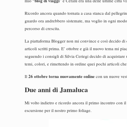
blog di viaggi
mio “
” e Cefalù era una delle ultime città v
Ricordo ancora quando tornata a casa stanca dal pellegrina
guardo ora andrebbero sistemate, ma voglio in ogni modo l
percorso di crescita.
La piattaforma Blogger non mi convince e così decido di 
articoli scritti prima. E’ ottobre e già il nuovo tema mi p
seguendo i consigli di Silvia Ceriegi decido di acquistar
temi, colori, e rimettendo in ordine quei pochi articoli ch
26 ottobre
torna nuovamente online
Il
con un nuove ves
Due anni di Jamaluca
Mi volto indietro e ricordo ancora il primo incontro con 
escursione per il nostro primo foliage.