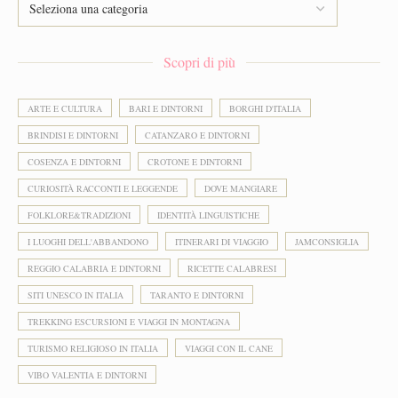
Scopri di più
ARTE E CULTURA
BARI E DINTORNI
BORGHI D'ITALIA
BRINDISI E DINTORNI
CATANZARO E DINTORNI
COSENZA E DINTORNI
CROTONE E DINTORNI
CURIOSITÀ RACCONTI E LEGGENDE
DOVE MANGIARE
FOLKLORE&TRADIZIONI
IDENTITÀ LINGUISTICHE
I LUOGHI DELL'ABBANDONO
ITINERARI DI VIAGGIO
JAMCONSIGLIA
REGGIO CALABRIA E DINTORNI
RICETTE CALABRESI
SITI UNESCO IN ITALIA
TARANTO E DINTORNI
TREKKING ESCURSIONI E VIAGGI IN MONTAGNA
TURISMO RELIGIOSO IN ITALIA
VIAGGI CON IL CANE
VIBO VALENTIA E DINTORNI