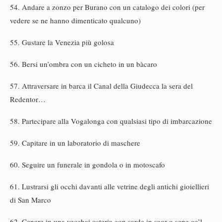
54. Andare a zonzo per Burano con un catalogo dei colori (per
vedere se ne hanno dimenticato qualcuno)
55. Gustare la Venezia più golosa
56. Bersi un’ombra con un cicheto in un bàcaro
57. Attraversare in barca il Canal della Giudecca la sera del
Redentor…
58. Partecipare alla Vogalonga con qualsiasi tipo di imbarcazione
59. Capitare in un laboratorio di maschere
60. Seguire un funerale in gondola o in motoscafo
61. Lustrarsi gli occhi davanti alle vetrine degli antichi gioiellieri
di San Marco
62. Cenare in una vecchai osteria con sarde in saor o sepe co’l