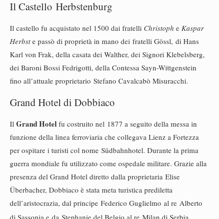
Il Castello Herbstenburg
Il castello fu acquistato nel 1500 dai fratelli
Christoph
e
Kaspar
Herbst
e passò di proprietà in mano dei fratelli Gössl, di Hans
Karl von Frak, della casata dei Walther, dei Signori Klebelsberg,
dei Baroni Bossi Fedrigotti, della Contessa Sayn-Wittgenstein
fino all’attuale proprietario Stefano Cavalcabò Misuracchi.
Grand Hotel di Dobbiaco
Grand Hotel
Il
fu costruito nel 1877 a seguito della messa in
funzione della linea ferroviaria che collegava Lienz a Fortezza
per ospitare i turisti col nome Südbahnhotel. Durante la prima
guerra mondiale fu utilizzato come ospedale militare. Grazie alla
presenza del Grand Hotel diretto dalla proprietaria Elise
Überbacher, Dobbiaco è stata meta turistica prediletta
dell’aristocrazia, dal principe Federico Guglielmo al re Alberto
di Sassonia e da Stephanie del Belgio al re Milan di Serbia.