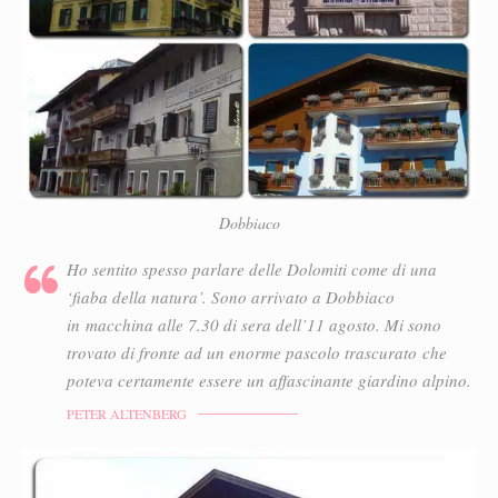
Dobbiaco
Ho sentito spesso parlare delle Dolomiti come di una
‘fiaba della natura’. Sono arrivato a Dobbiaco
in macchina alle 7.30 di sera dell’11 agosto. Mi sono
trovato di fronte ad un enorme pascolo trascurato che
poteva certamente essere un affascinante giardino alpino.
PETER ALTENBERG