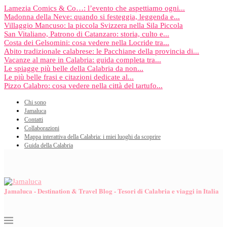
Lamezia Comics & Co…: l’evento che aspettiamo ogni...
Madonna della Neve: quando si festeggia, leggenda e...
Villaggio Mancuso: la piccola Svizzera nella Sila Piccola
San Vitaliano, Patrono di Catanzaro: storia, culto e...
Costa dei Gelsomini: cosa vedere nella Locride tra...
Abito tradizionale calabrese: le Pacchiane della provincia di...
Vacanze al mare in Calabria: guida completa tra...
Le spiagge più belle della Calabria da non...
Le più belle frasi e citazioni dedicate al...
Pizzo Calabro: cosa vedere nella città del tartufo...
Chi sono
Jamaluca
Contatti
Collaborazioni
Mappa interattiva della Calabria: i miei luoghi da scoprire
Guida della Calabria
Jamaluca - Destination & Travel Blog - Tesori di Calabria e viaggi in Italia