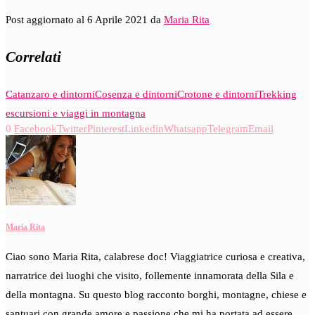
Post aggiornato al 6 Aprile 2021 da
Maria Rita
Correlati
Catanzaro e dintorni
Cosenza e dintorni
Crotone e dintorni
Trekking
escursioni e viaggi in montagna
0
Facebook
Twitter
Pinterest
Linkedin
Whatsapp
Telegram
Email
Maria Rita
Ciao sono Maria Rita, calabrese doc! Viaggiatrice curiosa e creativa,
narratrice dei luoghi che visito, follemente innamorata della Sila e
della montagna. Su questo blog racconto borghi, montagne, chiese e
santuari con grande amore e passione che mi ha portata ad essere