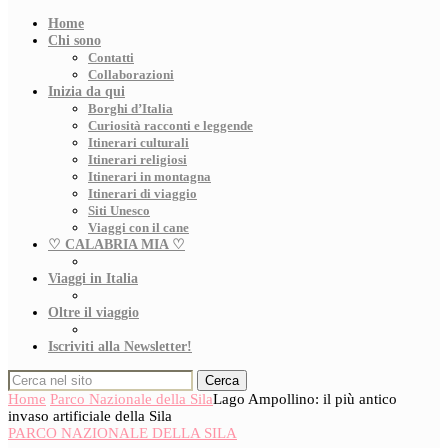
Home
Chi sono
Contatti
Collaborazioni
Inizia da qui
Borghi d’Italia
Curiosità racconti e leggende
Itinerari culturali
Itinerari religiosi
Itinerari in montagna
Itinerari di viaggio
Siti Unesco
Viaggi con il cane
♡ CALABRIA MIA ♡
Viaggi in Italia
Oltre il viaggio
Iscriviti alla Newsletter!
Cerca
Home
Parco Nazionale della Sila
Lago Ampollino: il più antico
invaso artificiale della Sila
PARCO NAZIONALE DELLA SILA