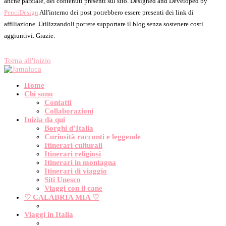
anche parziale, dei contenuti presenti sul sito. Designed and Developed by
PenciDesign
All'interno dei post potrebbero essere presenti dei link di
affiliazione. Utilizzandoli potrete supportare il blog senza sostenere costi
aggiuntivi. Grazie.
Torna all'inizio
Home
Chi sono
Contatti
Collaborazioni
Inizia da qui
Borghi d’Italia
Curiosità racconti e leggende
Itinerari culturali
Itinerari religiosi
Itinerari in montagna
Itinerari di viaggio
Siti Unesco
Viaggi con il cane
♡ CALABRIA MIA ♡
Viaggi in Italia