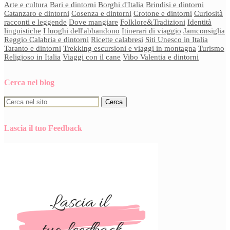
Arte e cultura
Bari e dintorni
Borghi d'Italia
Brindisi e dintorni
Catanzaro e dintorni
Cosenza e dintorni
Crotone e dintorni
Curiosità
racconti e leggende
Dove mangiare
Folklore&Tradizioni
Identità
linguistiche
I luoghi dell'abbandono
Itinerari di viaggio
Jamconsiglia
Reggio Calabria e dintorni
Ricette calabresi
Siti Unesco in Italia
Taranto e dintorni
Trekking escursioni e viaggi in montagna
Turismo
Religioso in Italia
Viaggi con il cane
Vibo Valentia e dintorni
Cerca nel blog
Lascia il tuo Feedback