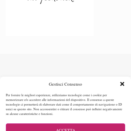
Gestisci Consenso
Per fornire le migliori esperienze, utilizziamo tecnologie come i cookie per
memorizzare e/o accedere alle informazioni del dispositivo. Il consenso a queste
tecnologie ci permetterà di elaborare dati come il comportamento di navigazione o ID
unici su questo sito. Non acconsentire o ritirare il consenso può influire negativamente
Maria Rita – scopri chi sono
Cos’è Jamaluca?
Collaborazioni
su alcune caratteristiche e funzioni.
Contatti – collabora con me
Iscriviti alla Newsletter!
Privacy & Disclaimer Policy
Cookie Policy
Cookie Policy (UE)
ACCETTA